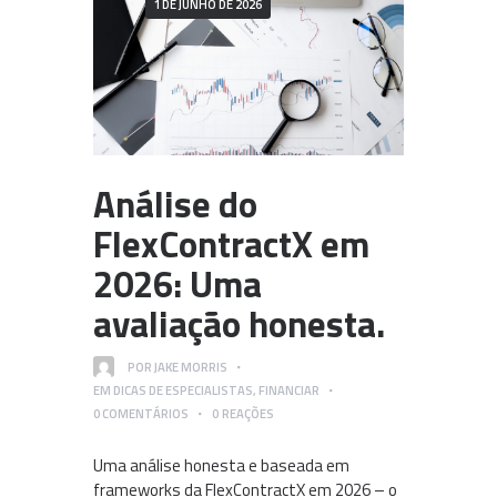
1 DE JUNHO DE 2026
Análise do
FlexContractX em
2026: Uma
avaliação honesta.
POR
JAKE MORRIS
EM
DICAS DE ESPECIALISTAS
,
FINANCIAR
0
COMENTÁRIOS
0
REAÇÕES
Uma análise honesta e baseada em
frameworks da FlexContractX em 2026 – o