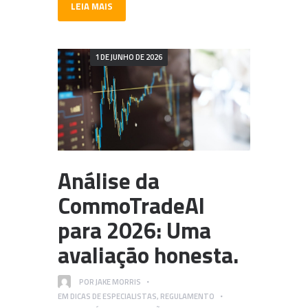
LEIA MAIS
1 DE JUNHO DE 2026
Análise da
CommoTradeAI
para 2026: Uma
avaliação honesta.
POR
JAKE MORRIS
EM
DICAS DE ESPECIALISTAS
,
REGULAMENTO