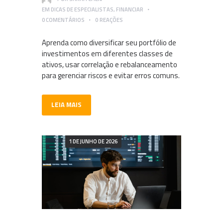
EM
DICAS DE ESPECIALISTAS
,
FINANCIAR
0
COMENTÁRIOS
0
REAÇÕES
Aprenda como diversificar seu portfólio de
investimentos em diferentes classes de
ativos, usar correlação e rebalanceamento
para gerenciar riscos e evitar erros comuns.
LEIA MAIS
1 DE JUNHO DE 2026