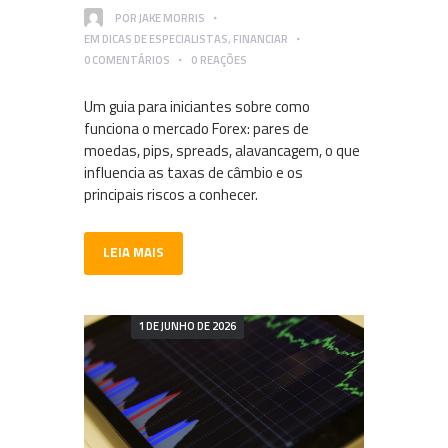
POR
JAKE MORRIS
EM
DICAS DE ESPECIALISTAS
,
FINANCIAR
0
COMENTÁRIOS
0
REAÇÕES
Um guia para iniciantes sobre como
funciona o mercado Forex: pares de
moedas, pips, spreads, alavancagem, o que
influencia as taxas de câmbio e os
principais riscos a conhecer.
LEIA MAIS
1 DE JUNHO DE 2026