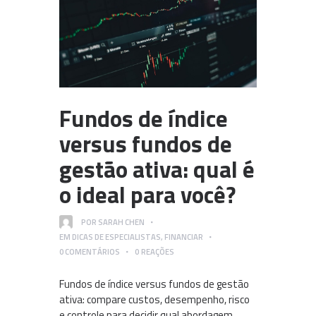
Fundos de índice
versus fundos de
gestão ativa: qual é
o ideal para você?
POR
SARAH CHEN
EM
DICAS DE ESPECIALISTAS
,
FINANCIAR
0
COMENTÁRIOS
0
REAÇÕES
Fundos de índice versus fundos de gestão
ativa: compare custos, desempenho, risco
e controle para decidir qual abordagem