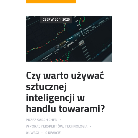
CZERWIEC 1, 2026
Czy warto używać
sztucznej
inteligencji w
handlu towarami?
PRZEZ
SARAH CHEN
W
PORADY EKSPERTÓW
,
TECHNOLOGIA
0
UWAGI
0
REAKCJE