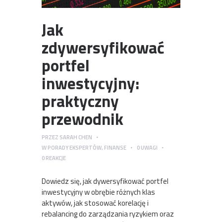
Jak
zdywersyfikować
portfel
inwestycyjny:
praktyczny
przewodnik
PRZEZ
SARAH CHEN
W
PORADY EKSPERTÓW
,
FINANSE
0
UWAGI
0
REAKCJE
Dowiedz się, jak dywersyfikować portfel
inwestycyjny w obrębie różnych klas
aktywów, jak stosować korelację i
rebalancing do zarządzania ryzykiem oraz