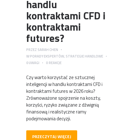
handlu
kontraktami CFD i
kontraktami
futures?
PRZEZ
SARAH CHEN
W
PORADY EKSPERTÓW
,
STRATEGIE HANDLOWE
0
UWAGI
0
REAKCJE
Czy warto korzystać ze sztucznej
inteligencji w handlu kontraktami CFD i
kontraktami futures w 2026 roku?
Zrównoważone spojrzenie na koszty,
korzyści, ryzyko związane z dźwignią
finansową i realistyczne ramy
podejmowania decyzji.
PRZECZYTAJ WIĘCEJ