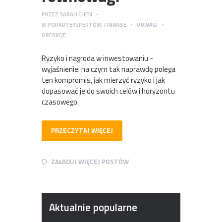
PRZEZ
SARAH CHEN
W
PORADY EKSPERTÓW
,
FINANSE
0
UWAGI
0
REAKCJE
Ryzyko i nagroda w inwestowaniu -
wyjaśnienie: na czym tak naprawdę polega
ten kompromis, jak mierzyć ryzyko i jak
dopasować je do swoich celów i horyzontu
czasowego.
PRZECZYTAJ WIĘCEJ
ZAŁADUJ WIĘCEJ POSTÓW
Aktualnie popularne