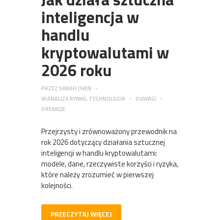
inteligencja w
handlu
kryptowalutami w
2026 roku
PRZEZ
SARAH CHEN
W
ANALIZA RYNKU
,
TECHNOLOGIA
0
UWAGI
0
REAKCJE
Przejrzysty i zrównoważony przewodnik na
rok 2026 dotyczący działania sztucznej
inteligencji w handlu kryptowalutami:
modele, dane, rzeczywiste korzyści i ryzyka,
które należy zrozumieć w pierwszej
kolejności.
PRZECZYTAJ WIĘCEJ