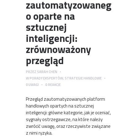
zautomatyzowaneg
o oparte na
sztucznej
inteligencji:
zrównoważony
przegląd
PRZEZ
SARAH CHEN
W
PORADY EKSPERTÓW
,
STRATEGIE HANDLOWE
0
UWAGI
0
REAKCJE
Przegląd zautomatyzowanych platform
handlowych opartych na sztucznej
inteligencji: główne kategorie, jak je oceniać,
sygnały ostrzegawcze, na które należy
zwrócić uwagę, oraz rzeczywiste związane
z nimi ryzyka.