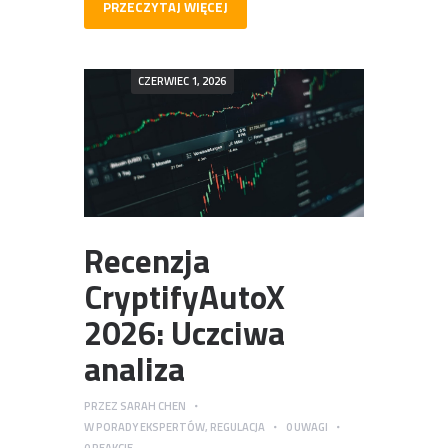
PRZECZYTAJ WIĘCEJ
CZERWIEC 1, 2026
Recenzja
CryptifyAutoX
2026: Uczciwa
analiza
PRZEZ
SARAH CHEN
W
PORADY EKSPERTÓW
,
REGULACJA
0
UWAGI
0
REAKCJE