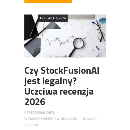
CZERWIEC 1, 2026
Czy StockFusionAI
jest legalny?
Uczciwa recenzja
2026
PRZEZ
SARAH CHEN
W
PORADY EKSPERTÓW
,
REGULACJA
0
UWAGI
0
REAKCJE