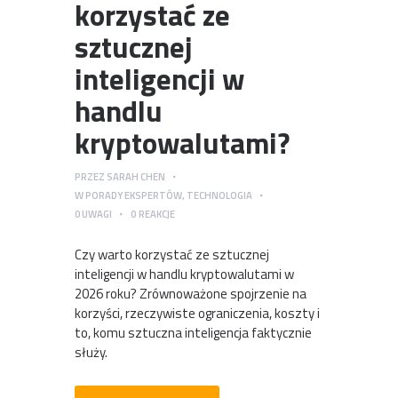
korzystać ze
sztucznej
inteligencji w
handlu
kryptowalutami?
PRZEZ
SARAH CHEN
W
PORADY EKSPERTÓW
,
TECHNOLOGIA
0
UWAGI
0
REAKCJE
Czy warto korzystać ze sztucznej
inteligencji w handlu kryptowalutami w
2026 roku? Zrównoważone spojrzenie na
korzyści, rzeczywiste ograniczenia, koszty i
to, komu sztuczna inteligencja faktycznie
służy.