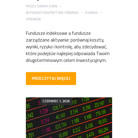
PRZEZ
SARAH CHEN
W
PORADY EKSPERTÓW
,
FINANSE
0
UWAGI
0
REAKCJE
Fundusze indeksowe a fundusze
zarządzane aktywnie: porównaj koszty,
wyniki, ryzyko i kontrolę, aby zdecydować,
które podejście najlepiej odpowiada Twoim
długoterminowym celom inwestycyjnym.
PRZECZYTAJ WIĘCEJ
CZERWIEC 1, 2026