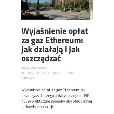
Wyjaśnienie opłat
za gaz Ethereum:
jak działają i jak
oszczędzać
PRZEZ
JAKE MORRIS
W
ETHEREUM
,
TECHNOLOGIA
0
UWAGI
0
REAKCJE
Wyjaśnienie opłat za gaz Ethereum: jak
działa gaz, dlaczego opłaty rosną, rola EIP-
1559 i praktyczne sposoby, aby płacić mniej
za każdą transakcję.