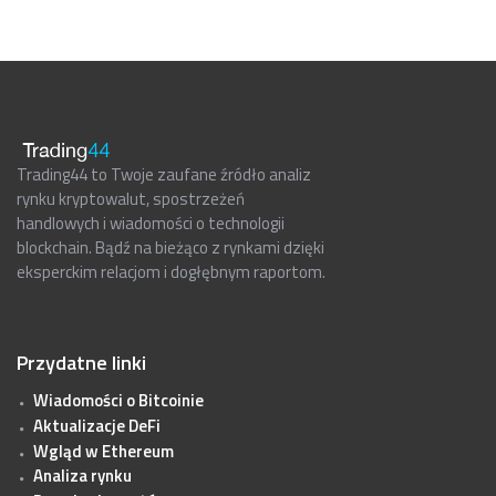
Trading44 to Twoje zaufane źródło analiz
rynku kryptowalut, spostrzeżeń
handlowych i wiadomości o technologii
blockchain. Bądź na bieżąco z rynkami dzięki
eksperckim relacjom i dogłębnym raportom.
Przydatne linki
Wiadomości o Bitcoinie
Aktualizacje DeFi
Wgląd w Ethereum
Analiza rynku