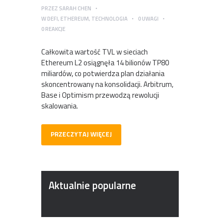
PRZEZ
SARAH CHEN
W
DEFI
,
ETHEREUM
,
TECHNOLOGIA
0
UWAGI
0
REAKCJE
Całkowita wartość TVL w sieciach
Ethereum L2 osiągnęła 14 bilionów TP80
miliardów, co potwierdza plan działania
skoncentrowany na konsolidacji. Arbitrum,
Base i Optimism przewodzą rewolucji
skalowania.
PRZECZYTAJ WIĘCEJ
Aktualnie popularne