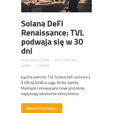
Solana DeFi
Renaissance: TVL
podwaja się w 30
dni
PRZEZ
MARCUS WEBB
W
ALTCOINY
,
DEFI
0
UWAGI
0
REAKCJE
Łączna wartość TVL Solana DeFi wzrosła z
$12B do $24B w ciągu 30 dni. Jupiter,
Marinade i innowacyjne nowe protokoły
napędzają odrodzenie ekosystemu.
PRZECZYTAJ WIĘCEJ