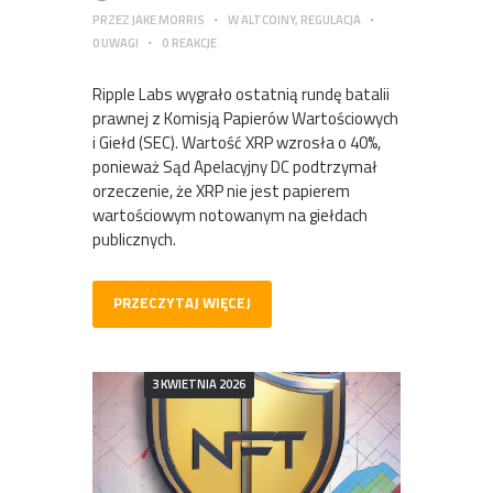
PRZEZ
JAKE MORRIS
W
ALTCOINY
,
REGULACJA
0
UWAGI
0
REAKCJE
Ripple Labs wygrało ostatnią rundę batalii
prawnej z Komisją Papierów Wartościowych
i Giełd (SEC). Wartość XRP wzrosła o 40%,
ponieważ Sąd Apelacyjny DC podtrzymał
orzeczenie, że XRP nie jest papierem
wartościowym notowanym na giełdach
publicznych.
PRZECZYTAJ WIĘCEJ
3 KWIETNIA 2026