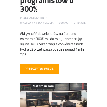
programistów o
300%
PRZEZ
JAKE MORRIS
W
ALTCOINY
,
TECHNOLOGIA
0
UWAGI
0
REAKCJE
Aktywność deweloperów na Cardano
wzrosła o 300% rok do roku, koncentrując
się na DeFi i tokenizacji aktywów realnych.
Hydra L2 przetwarza obecnie ponad 1 mln
TPS.
PRZECZYTAJ WIĘCEJ
MARZEC 28, 2026