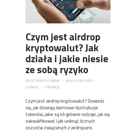
Czym jest airdrop
kryptowalut? Jak
działa i jakie niesie
ze sobą ryzyko
PRZEZ
MARCUS WEBB
W
ALTCOINY
,
DEFI
0
UWAGI
0
REAKCJE
Czym jest airdrop kryptowalut? Dowiedz
się, jak działają darmowe dystrybucje
tokenów, jakie są ich główne rodzaje, jak się
zakwalifikować i jak uniknąć licznych
oszustw związanych z airdropami.