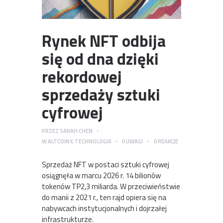
Rynek NFT odbija
się od dna dzięki
rekordowej
sprzedaży sztuki
cyfrowej
PRZEZ
SARAH CHEN
W
ALTCOINY
,
TECHNOLOGIA
0
UWAGI
0
REAKCJE
Sprzedaż NFT w postaci sztuki cyfrowej
osiągnęła w marcu 2026 r. 14 bilionów
tokenów TP2,3 miliarda. W przeciwieństwie
do manii z 2021 r., ten rajd opiera się na
nabywcach instytucjonalnych i dojrzałej
infrastrukturze.