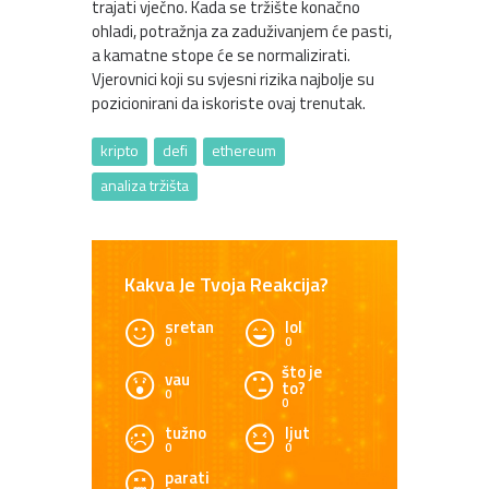
trajati vječno. Kada se tržište konačno
ohladi, potražnja za zaduživanjem će pasti,
a kamatne stope će se normalizirati.
Vjerovnici koji su svjesni rizika najbolje su
pozicionirani da iskoriste ovaj trenutak.
kripto
defi
ethereum
analiza tržišta
Kakva Je Tvoja Reakcija?
sretan
lol
0
0
što je
vau
to?
0
0
tužno
ljut
0
0
parati