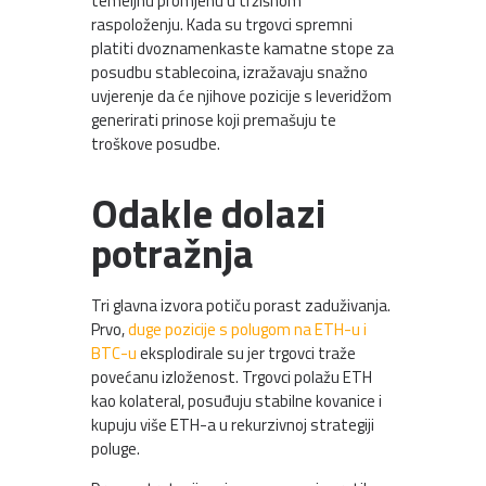
temeljnu promjenu u tržišnom
raspoloženju. Kada su trgovci spremni
platiti dvoznamenkaste kamatne stope za
posudbu stablecoina, izražavaju snažno
uvjerenje da će njihove pozicije s leveridžom
generirati prinose koji premašuju te
troškove posudbe.
Odakle dolazi
potražnja
Tri glavna izvora potiču porast zaduživanja.
Prvo,
duge pozicije s polugom na ETH-u i
BTC-u
eksplodirale su jer trgovci traže
povećanu izloženost. Trgovci polažu ETH
kao kolateral, posuđuju stabilne kovanice i
kupuju više ETH-a u rekurzivnoj strategiji
poluge.