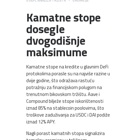
U
DEFI
,
ANALIZA TRŽIŠTA
0
REAKCIJE
Kamatne stope
dosegle
dvogodišnje
maksimume
Kamatne stope na kredite u glavnim DeFi
protokolima porasle su na najviše razine u
dvije godine, što odražava rastuću
potražnju za financijskom polugom na
trenutnom bikovskom tržištu. Aave i
Compound bilježe stope iskorištenosti
iznad 85% na stablecoin poolovima, što
troškove zaduživanja za USDC i DAI podiže
iznad 12% APY.
Nagli porast kamatnih stopa signalizira