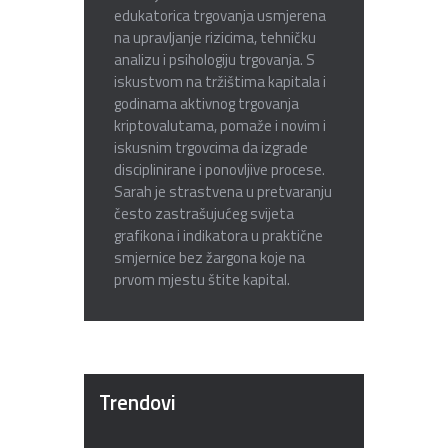
edukatorica trgovanja usmjerena
na upravljanje rizicima, tehničku
analizu i psihologiju trgovanja. S
iskustvom na tržištima kapitala i
godinama aktivnog trgovanja
kriptovalutama, pomaže i novim i
iskusnim trgovcima da izgrade
disciplinirane i ponovljive procese.
Sarah je strastvena u pretvaranju
često zastrašujućeg svijeta
grafikona i indikatora u praktične
smjernice bez žargona koje na
prvom mjestu štite kapital.
Trendovi