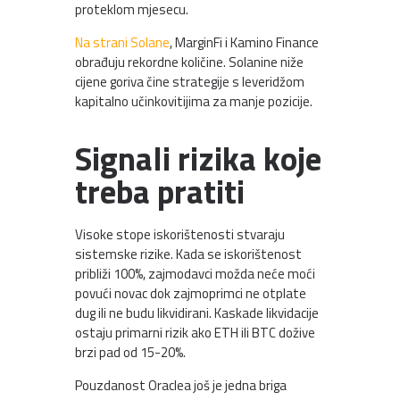
proteklom mjesecu.
Na strani Solane
, MarginFi i Kamino Finance
obrađuju rekordne količine. Solanine niže
cijene goriva čine strategije s leveridžom
kapitalno učinkovitijima za manje pozicije.
Signali rizika koje
treba pratiti
Visoke stope iskorištenosti stvaraju
sistemske rizike. Kada se iskorištenost
približi 100%, zajmodavci možda neće moći
povući novac dok zajmoprimci ne otplate
dug ili ne budu likvidirani. Kaskade likvidacije
ostaju primarni rizik ako ETH ili BTC dožive
brzi pad od 15-20%.
Pouzdanost Oraclea još je jedna briga