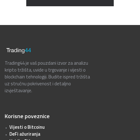
Trading44 je vaš pouzdani izvor za analizu
kripto tržišta, uvide u trgovanje i vijesti o
blockchain tehnologiji. Budite ispred tržišta
uz stručnu pokrivenost i detaljno
izvještavanje.
Korisne poveznice
Vijesti o Bitcoinu
DeFi ažuriranja