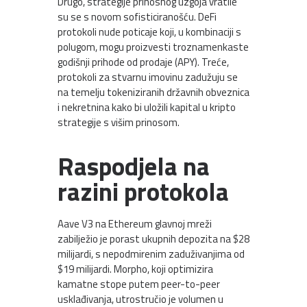
Drugo, strategije prinosnog uzgoja vratile
su se s novom sofisticiranošću. DeFi
protokoli nude poticaje koji, u kombinaciji s
polugom, mogu proizvesti troznamenkaste
godišnji prihode od prodaje (APY). Treće,
protokoli za stvarnu imovinu zadužuju se
na temelju tokeniziranih državnih obveznica
i nekretnina kako bi uložili kapital u kripto
strategije s višim prinosom.
Raspodjela na
razini protokola
Aave V3 na Ethereum glavnoj mreži
zabilježio je porast ukupnih depozita na $28
milijardi, s nepodmirenim zaduživanjima od
$19 milijardi. Morpho, koji optimizira
kamatne stope putem peer-to-peer
usklađivanja, utrostručio je volumen u