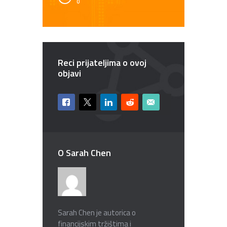
0
Reci prijateljima o ovoj
objavi
O Sarah Chen
Sarah Chen je autorica o
financijskim tržištima i