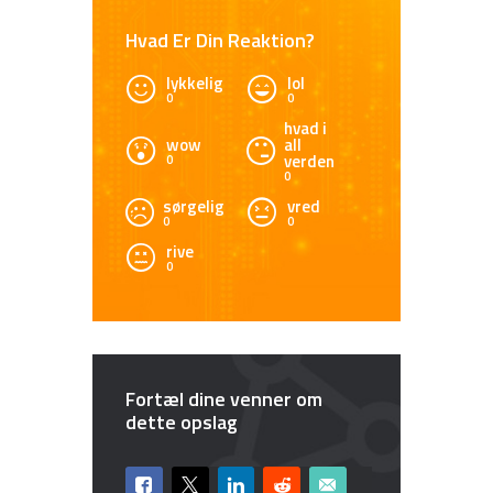
Hvad Er Din Reaktion?
lykkelig
lol
0
0
hvad i
wow
all
verden
0
0
sørgelig
vred
0
0
rive
0
Fortæl dine venner om
dette opslag