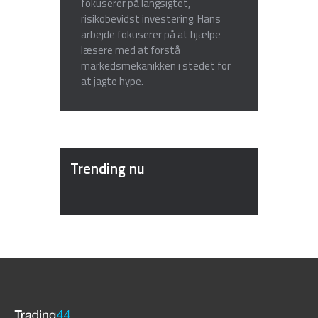
fokuserer på langsigtet,
risikobevidst investering. Hans
arbejde fokuserer på at hjælpe
læsere med at forstå
markedsmekanikken i stedet for
at jagte hype.
Trending nu