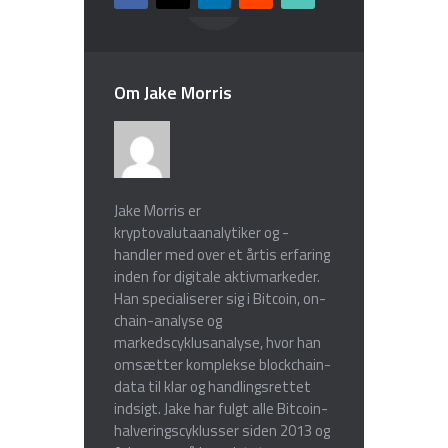
Om Jake Morris
Jake Morris er
kryptovalutaanalytiker og -
handler med over et årtis erfaring
inden for digitale aktivmarkeder.
Han specialiserer sig i Bitcoin, on-
chain-analyse og
markedscyklusanalyse, hvor han
omsætter komplekse blockchain-
data til klar og handlingsrettet
indsigt. Jake har fulgt alle Bitcoin-
halveringscyklusser siden 2013 og