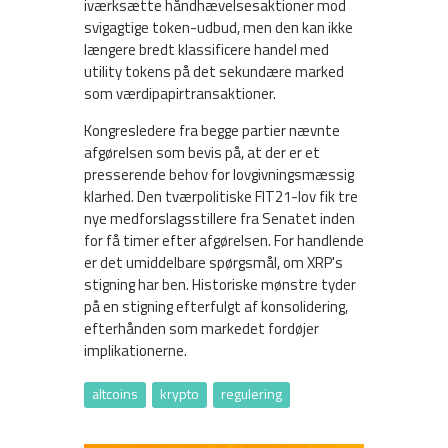
iværksætte håndhævelsesaktioner mod
svigagtige token-udbud, men den kan ikke
længere bredt klassificere handel med
utility tokens på det sekundære marked
som værdipapirtransaktioner.
Kongresledere fra begge partier nævnte
afgørelsen som bevis på, at der er et
presserende behov for lovgivningsmæssig
klarhed. Den tværpolitiske FIT21-lov fik tre
nye medforslagsstillere fra Senatet inden
for få timer efter afgørelsen. For handlende
er det umiddelbare spørgsmål, om XRP's
stigning har ben. Historiske mønstre tyder
på en stigning efterfulgt af konsolidering,
efterhånden som markedet fordøjer
implikationerne.
altcoins
krypto
regulering