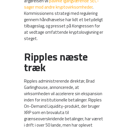
afgørelsen vil
påvirke igangværende SEC-
sager mod andre kryptovirksomheder
.
Kommissionens strategi med regulering
gennem håndhævelse har lidt et betydeligt
tilbageslag, og presset på Kongressen for
at vedtage omfattende kryptolovgivning er
steget.
Ripples næste
træk
Ripples administrerende direktør, Brad
Garlinghouse, annoncerede, at
virksomheden vil accelerere sin ekspansion
inden for institutionelle betalinger. Ripples
On-Demand Liquidity-produkt, der bruger
XRP som en brovaluta til
grænseoverskridende betalinger, har været
i drift i over 50 lande, men har oplevet