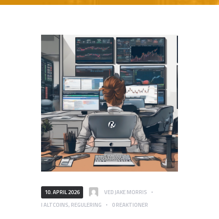
10. APRIL 2026
VED
JAKE MORRIS
I
ALTCOINS
,
REGULERING
0
REAKTIONER