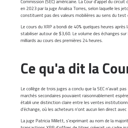
Commission (SEC) américaine. La Cour d'appel du circuit 
en 2023 par la juge Analisa Torres, selon laquelle les 
constituent pas des valeurs mobilières au sens du test 
Le cours du XRP a bondi de 40% quelques heures après l
stabiliser autour de $3,60. Le volume des échanges sur
milliards au cours des premières 24 heures.
Ce qu'a dit la Cou
Le collège de trois juges a conclu que la SEC n'avait pa
marchés secondaires pouvaient raisonnablement espérer 
établi une distinction claire entre les ventes instituti
d'échange, où les acheteurs n'ont aucun lien direct avec 
La juge Patricia Millett, s'exprimant au nom de la majorit
transactions XRP d'offres de titres créerait un cadre in