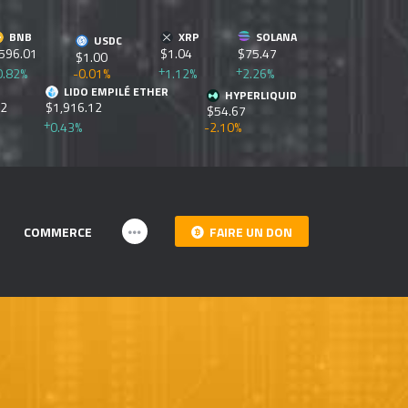
BNB
XRP
SOLANA
USDC
596.01
$1.04
$75.47
$1.00
0.82%
-0.01%
1.12%
2.26%
LIDO EMPILÉ ETHER
HYPERLIQUID
82
$1,916.12
$54.67
0.43%
-2.10%
COMMERCE
FAIRE UN DON