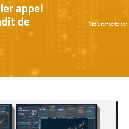
ier appel
dit de
Ripple remporte son d