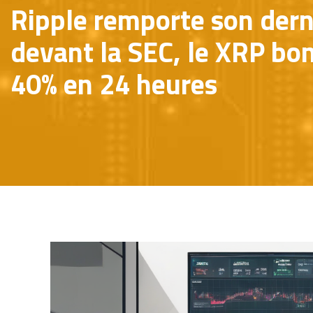
Ripple remporte son dern
devant la SEC, le XRP bon
40% en 24 heures