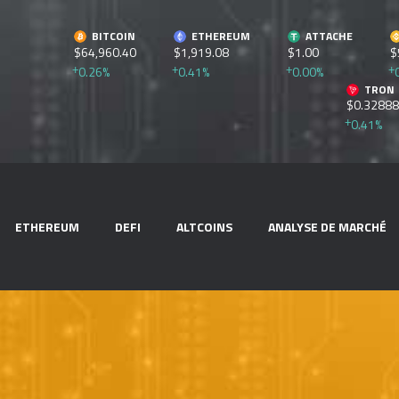
BITCOIN
ETHEREUM
ATTACHE
$64,960.40
$1,919.08
$1.00
$
0.26%
0.41%
0.00%
TRON
$0.3288
0.41%
ETHEREUM
DEFI
ALTCOINS
ANALYSE DE MARCHÉ