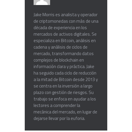
Jake Morris es analista y operador
de criptomonedas con más de una
década de experiencia en los
mercados de activos digitales. Se
especializa en Bitcoin, análisis en
cadena y análisis de ciclos de
mercado, transformando datos
complejos de blockchain en
información clara y práctica. Jake
ha seguido cada ciclo de reducción
a la mitad de Bitcoin desde 2013 y
se centra en la inversión a largo
plazo con gestión de riesgos. Su
trabajo se enfoca en ayudar a los
lectores a comprender la
mecánica del mercado, en lugar de
dejarse llevar por la euforia.