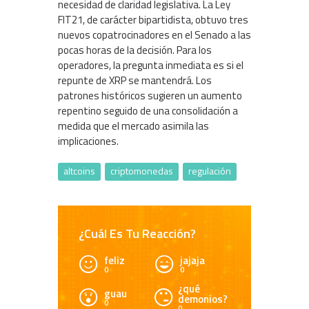
necesidad de claridad legislativa. La Ley
FIT21, de carácter bipartidista, obtuvo tres
nuevos copatrocinadores en el Senado a las
pocas horas de la decisión. Para los
operadores, la pregunta inmediata es si el
repunte de XRP se mantendrá. Los
patrones históricos sugieren un aumento
repentino seguido de una consolidación a
medida que el mercado asimila las
implicaciones.
altcoins
criptomonedas
regulación
¿Cuál Es Tu Reacción?
feliz
jajaja
0
0
¿qué
guau
demonios?
0
0