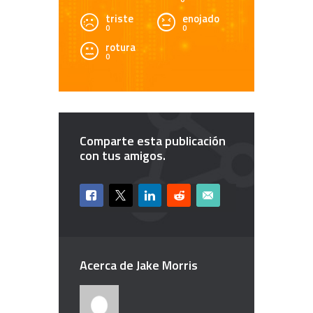
triste
enojado
0
0
rotura
0
Comparte esta publicación
con tus amigos.
Acerca de Jake Morris