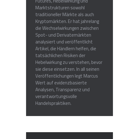
Futures, Hebelwirkung und
Marktstrukturen sowohl
traditioneller Märkte als auch
Kryptomärkten. Er hat jahrelang
die Wechselwirkungen zwischen
Spot- und Derivatemärkten
analysiert und veröffentlicht
Artikel, die Händlern helfen, die
tatsächlichen Risiken der
Hebelwirkung zu verstehen, bevor
sie diese einsetzen. In all seinen
Veröffentlichungen legt Marcus
Wert auf evidenzbasierte
Analysen, Transparenz und
verantwortungsvolle
Handelspraktiken.